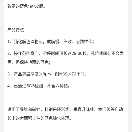
致密的蓝色“铬”皮膜。
产品特点：
1、钝化膜色泽艳丽，成膜慢、细致、耐蚀性佳；
2、操作范围宽广，空停时间可长达25-30秒，孔位或凹处不会发
黄，仍保持艳丽的蓝色；
3、产品锌层厚度＞8μm，耐NSS＞72小时；
4、已通过SGS检测，不含六价铬。
适用于酸锌和碱锌，特别是环形线、垂直升降线、龙门线等自动
线上的大面积工件的蓝色钝化处理。