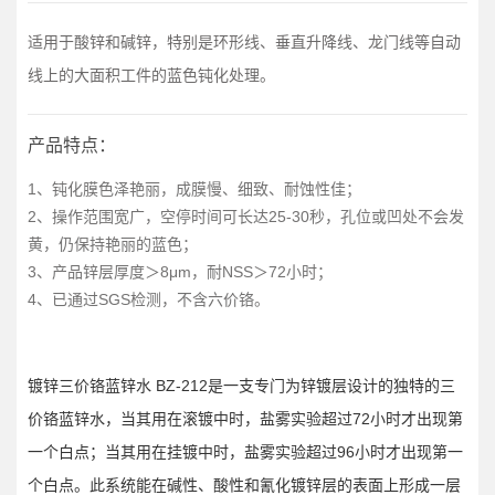
适用于酸锌和碱锌，特别是环形线、垂直升降线、龙门线等自动
线上的大面积工件的蓝色钝化处理。
产品特点：
1、钝化膜色泽艳丽，成膜慢、细致、耐蚀性佳；
2、操作范围宽广，空停时间可长达25-30秒，孔位或凹处不会发
黄，仍保持艳丽的蓝色；
3、产品锌层厚度＞8μm，耐NSS＞72小时；
4、已通过SGS检测，不含六价铬。
镀锌三价铬蓝锌水 BZ-212是一支专门为锌镀层设计的独特的三
价铬蓝锌水，当其用在滚镀中时，盐雾实验超过72小时才出现第
一个白点；当其用在挂镀中时，盐雾实验超过96小时才出现第一
个白点。此系统能在碱性、酸性和氰化镀锌层的表面上形成一层